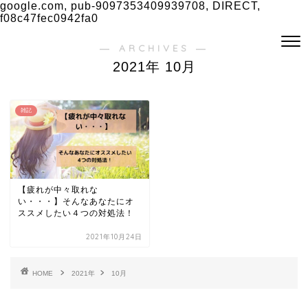
google.com, pub-9097353409939708, DIRECT,
f08c47fec0942fa0
― ARCHIVES ―
2021年 10月
雑記
【疲れが中々取れな
い・・・】そんなあなたにオ
ススメしたい４つの対処法！
2021年10月24日
HOME
2021年
10月